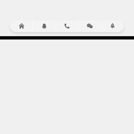





服务项目
演艺演出
设备租赁
庆典策划
礼仪小姐
LED大屏租赁
会议策划执行
走秀模特
灯光音响
设备租赁
演出节目
舞台搭建
拓展服务
摄影摄像
启动道具
桌椅租赁
13051906651
地址：北京市经开区经海三路天骥智谷48号楼
手机：18614035251