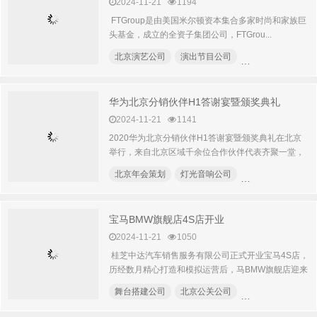
2024-11-21
1194
FTGroup是由美国米尔顿资本集合多家时尚和家族巨
头基金，成立的全资子集团公司，FTGrou...
北京演艺公司
演出节目公司
音响设备租赁
华为北京分销伙伴H1答谢宴暨颁奖典礼
2024-11-21
1141
2020华为北京分销伙伴H1答谢宴暨颁奖典礼在北京
举行，来自北京区域千余位合作伙伴代表齐聚一堂，
共襄盛举，共叙...
北京年会策划
灯光音响公司
北京公关公司
宝马BMW旗舰店4S店开业
2024-11-21
1050
桂芝中达汽车销售服务有限公司正式开业宝马4S店，
历经数月精心打造和模拟运营后，马BMW旗舰店迎来
盛...
舞台搭建公司
北京公关公司
北京演艺公司