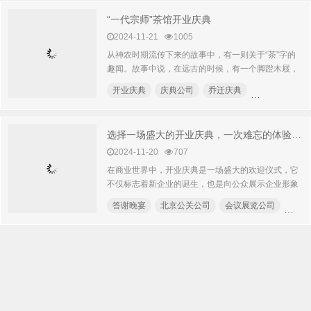
“一代宗师”茶馆开业庆典
2024-11-21
1005
从神农时期流传下来的故事中，有一则关于“茶”字的
趣闻。故事中说，在远古的时候，有一个脚蹬木屐，
头戴草帽的白须长...
开业庆典
庆典公司
乔迁庆典
会议礼仪小姐
选择一场盛大的开业庆典，一次难忘的体验！炎煌晟曜，靠谱的供应商
2024-11-20
707
在商业世界中，开业庆典是一场盛大的欢迎仪式，它
不仅标志着新企业的诞生，也是向公众展示企业形象
和价值观的重要机会...
答谢晚宴
北京公关公司
会议展览公司
北京