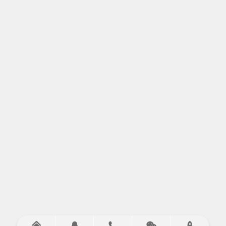




