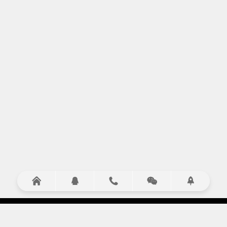




