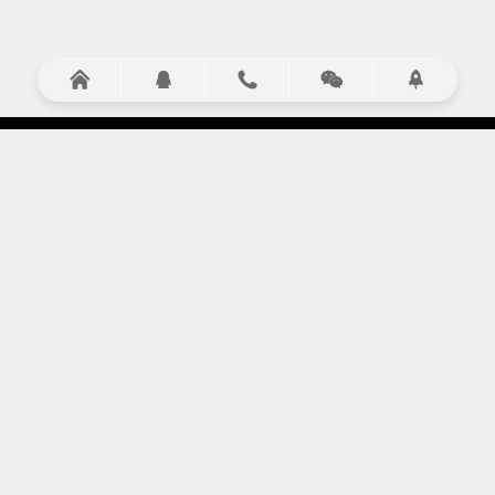





服务项目
演艺演出
设备租赁
庆典策划
礼仪小姐
LED大屏租赁
会议策划执行
走秀模特
灯光音响
设备租赁
演出节目
舞台搭建
拓展服务
摄影摄像
启动道具
桌椅租赁
13051906651
地址：北京市经开区经海三路天骥智谷48号楼
手机：18614035251
QQ咨询：
410823966